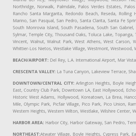
Northridge, Norwalk, Palmdale, Palos Verdes Estates, Palo
Rancho Santa Margarita, Redondo Beach, Reseda, Rolling Hi
Marino, San Pasqual, San Pedro, Santa Clarita, Santa Fe Spri
South Monrovia Island, South Pasadena, South San Gabriel, So
Sylmar, Temple City, Thousand Oaks, Toluca Lake, Topanga, Torr
Vincent, Walnut, Walnut Park, West Athens, West Carson,
Whittier-Los Nietos, Westlake Village, Westmont, Westwood, W
BEACH/AIRPORT:
Del Rey, L.A. International Airport, Mar Vis
CRESCENTA VALLEY:
La Tuna Canyon, Lakeview Terrace, Shad
DOWNTOWN/CENTRAL CITY:
Arlington Heights, Boyle Heigh
East, Country Club Park, Downtown LA, East Hollywood, Echo Pa
Historic West Adams, Hollywood, Koreatown, La Brea, Hancoc
Mile, Olympic Park, Picfair Village, Pico Park, Pico Union, 
Western Heights, Western Wilton, Westlake, Wilshire Center, Wils
HARBOR AREA:
Harbor City, Harbor Gateway, San Pedro, Term
NORTHEAST:
Atwater Village, Boyle Heights, Cypress Park, Ea