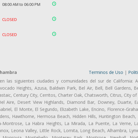
08:00 AM to 06:00 PM
CLOSED
CLOSED
lhambra
Terminos de Uso
|
Polit
en las siguientes ciudades y comunidades del sur de California: A
ocado Heights, Azusa, Baldwin Park, Bel Air, Bell, Bell Gardens, Bel
aic, Century City, Cerritos, Charter Oak, Chatsworth, Citrus, City 
el Aire, Desert View Highlands, Diamond Bar, Downey, Duarte, Ea
riel, El Monte, El Segundo, Elizabeth Lake, Encino, Florence-Grah
dens, Hawthorne, Hermosa Beach, Hidden Hills, Huntington Beach, H
ta-Montrose, La Habra Heights, La Mirada, La Puente, La Verne, La
nox, Leona Valley, Little Rock, Lomita, Long Beach, Alhambra, Ly
l, Monrovia, Montebello, Monterey Park, Montrose, Newhall, No