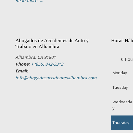
Read more
→
Abogados de Accidentes de Auto y
Horas Háb
Trabajo en Alhambra
Alhambra, CA 91801
0 Hou
Phone:
1 (855) 842-3313
Email:
Monday
info@abogadosaccidentesalhambra.com
Tuesday
Wednesda
y
Thursday