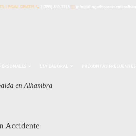
TA LEGAL GRATIS
1 (855) 842-3313
info@abogadosaccidentesalha
 PERSONALES
LEY LABORAL
PREGUNTAS FRECUENTES
palda en Alhambra
n Accidente