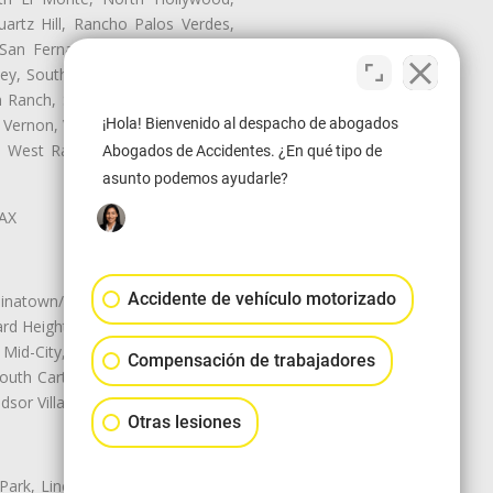
artz Hill, Rancho Palos Verdes,
San Fernando, San Gabriel, San
ley, South El Monte, South Gate,
Ranch, Studio City, Sun Village,
¡Hola! Bienvenido al despacho de abogados
 Vernon, View Park-Windsor Hills,
ey, West Rancho Domiguez, West
Abogados de Accidentes. ¿En qué tipo de
asunto podemos ayudarle?
LAX
Accidente de vehículo motorizado
natown/Historic LA, Central City
d Heights, Historic Filipinotown,
id-City, Mid-City West, Miracle
Compensación de trabajadores
 South Carthay, Sycamore Square,
dsor Village
Otras lesiones
 Park, Lincoln Heights, Montecito