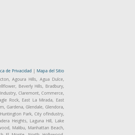
ica de Privacidad
|
Mapa del Sitio
cton, Agoura Hills, Agua Dulce,
lflower, Beverly Hills, Bradbury,
of Industry, Claremont, Commerce,
gle Rock, East La Mirada, East
am, Gardena, Glendale, Glendora,
untington Park, City ofIndustry,
dera Heights, Laguna Hill, Lake
nwood, Malibu, Manhattan Beach,
rth El Monte, North Hollywood,