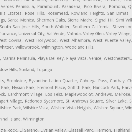
s Verdes Peninsula, Paramount, Pasadena, Pico Rivera, Pomona, Qu
lls Estates, Rose Hills, Rosemead, Rowland Heights, San Dimas, 
ngs, Santa Monica, Sherman Oaks, Sierra Madre, Signal Hill, Simi Val
uth San Jose Hills, South Whittier, Southern California, Stevenson 
ance, Universal City, Val Verde, Valinda, Valley Glen, Valley Village,
 West Covina, West Hollywood, West Alhambra, West Puente Vall
hittier, Willowbrook, Wilmington, Woodland Hills.
ta, Marina Peninsula, Playa Del Rey, Playa Vista, Venice, Westchester/
ow Hills, Sunland, Tujunga
ts, Brookside, Byzantine-Latino Quarter, Cahuega Pass, Carthay, Chi
rk, Elysian Park, Fremont Place, Griffith Park, Hancock Park, Harvar
k, Larchmont Village, Los Feliz, Maplewood-St. Andrews, Melrose, M
Rampart Village, Redondo Sycamore, St. Andrews Square, Silver Lake,
hire Park, Wilshire Vista, Wilshire Vista Heights, Wilshire Square, Win
inal Island, Wilmington
gle Rock, El Sereno, Elysian Valley, Glassell Park, Hermon, Highland