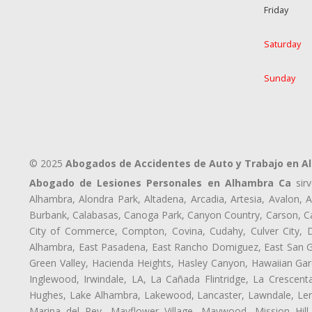
Friday
Saturday
Sunday
© 2025
Abogados de Accidentes de Auto y Trabajo en A
Abogado de Lesiones Personales en Alhambra Ca
sirv
Alhambra, Alondra Park, Altadena, Arcadia, Artesia, Avalon, Av
Burbank, Calabasas, Canoga Park, Canyon Country, Carson, Cast
City of Commerce, Compton, Covina, Cudahy, Culver City, D
Alhambra, East Pasadena, East Rancho Domiguez, East San Gab
Green Valley, Hacienda Heights, Hasley Canyon, Hawaiian Gar
Inglewood, Irwindale, LA, La Cañada Flintridge, La Crescen
Hughes, Lake Alhambra, Lakewood, Lancaster, Lawndale, Len
Marina del Rey, Mayflower Village, Maywood, Mission Hil