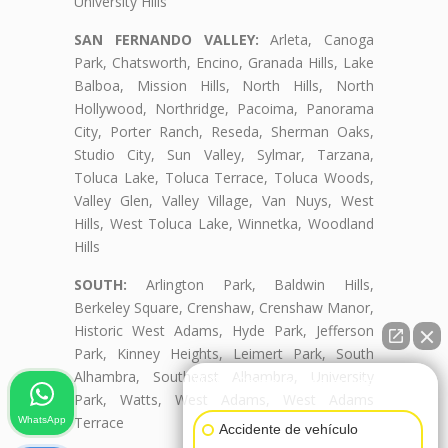
University Hills
SAN FERNANDO VALLEY:
Arleta, Canoga
Park, Chatsworth, Encino, Granada Hills, Lake
Balboa, Mission Hills, North Hills, North
Hollywood, Northridge, Pacoima, Panorama
City, Porter Ranch, Reseda, Sherman Oaks,
Studio City, Sun Valley, Sylmar, Tarzana,
Toluca Lake, Toluca Terrace, Toluca Woods,
Valley Glen, Valley Village, Van Nuys, West
Hills, West Toluca Lake, Winnetka, Woodland
Hills
SOUTH:
Arlington Park, Baldwin Hills,
Berkeley Square, Crenshaw, Crenshaw Manor,
Historic West Adams, Hyde Park, Jefferson
Park, Kinney Heights, Leimert Park, South
Alhambra, Southeast Alhambra, University
👋🏼¿Cómo puedo ayudarte?
Park, Watts, West Adams, West Adams
Terrace
WhatsApp
Accidente de vehículo